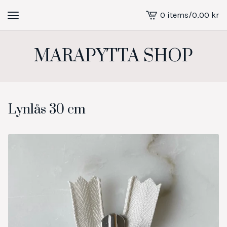
0 items
/
0,00
kr
View
cart
-
MARAPYTTA SHOP
Lynlås 30 cm