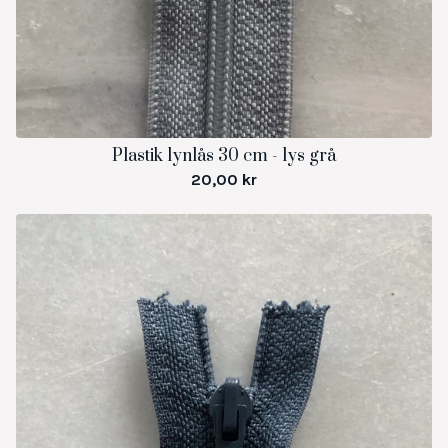
Plastik lynlås 30 cm - lys grå
20,00
kr