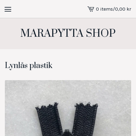
0 items
/
0,00
kr
View
cart
-
MARAPYTTA SHOP
Lynlås plastik