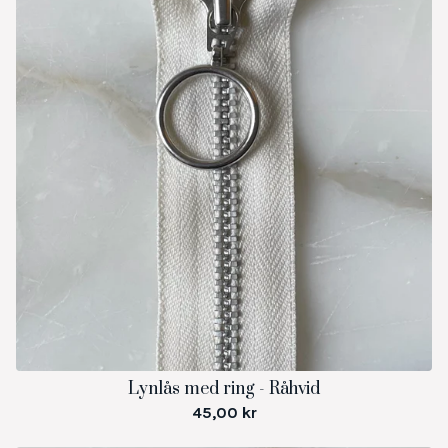
Lynlås med ring - Råhvid
45,00
kr