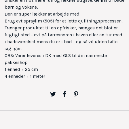
ønsker en lidt mere lun og lækker udgave. Genial til både
børn og voksne.
Den er super lækker at arbejde med.
Brug evt spraylim (505) for at lette quiltningsprocessen.
Trænger produktet til en opfrisker, hænges det blot er
fugtigt sted - evt på tørresnoren i haven eller en tur med
i badeværelset mens du er i bad - og så vil ulden løfte
sig igen
OBS: Varer leveres i DK med GLS til din nærmeste
pakkeshop
1 enhed = 25 cm
4 enheder = 1 meter