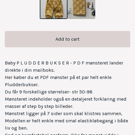
Add to cart
Baby P L U D D E R B U K S E R - P D F mønsteret lander
direkte i din mailboks.
Her køber du et PDF mønster på et par helt enkle
Pludderbukser.
Du får 9 forskellige størrelser- str 50-98
Mønsteret indeholder også en detaljeret forklaring med
masser af step by step billeder.
Mønstret ligger på 7 sider som skal klistres sammen,
Modellen er helt enkle med smal elastikløbegang i både
liv og ben.