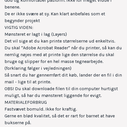
God og komfortabel pasform. Ikke for meget vidde i
benene.
De er ikke svære at sy. Kan klart anbefales som et
begynder projekt
VIGTIG VIDEN:
Mønsteret er lagt i lag (Layers)
Det vil sige at du kan printe størrelserne ud enkeltvis.
Du skal "Adobe Acrobat Reader" når du printer, så kan du
nemlig nøjes med at printe lige den størrelse du skal
bruge og slipper for en hel masse tegnearbejde.
(forklaring følger i vejledningen)
Så snart du har gennemført dit køb, lander der en fil i din
mail - lige til at printe.
OBS! Du skal downloade filen til din computer hurtigst
muligt, så har du mønsteret liggende for evigt.
MATERIALEFORBRUG
Fastvævet bomuld. Ikke for kraftig.
Gerne en blød kvalitet, så det er rart for barnet at have
bukserne på.